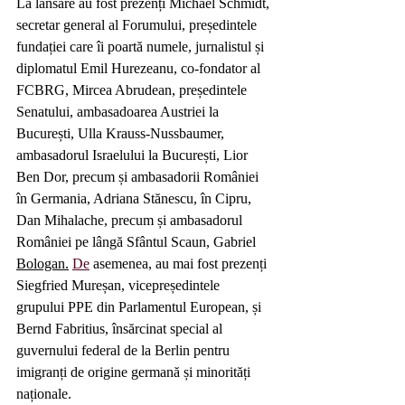
La lansare au fost prezenți Michael Schmidt, 
secretar general al Forumului, președintele 
fundației care îi poartă numele, jurnalistul și 
diplomatul Emil Hurezeanu, co-fondator al 
FCBRG, Mircea Abrudean, președintele 
Senatului, ambasadoarea Austriei la 
București, Ulla Krauss-Nussbaumer, 
ambasadorul Israelului la București, Lior 
Ben Dor, precum și ambasadorii României 
în Germania, Adriana Stănescu, în Cipru, 
Dan Mihalache, precum și ambasadorul 
României pe lângă Sfântul Scaun, Gabriel 
Bologan.
De
 asemenea, au mai fost prezenți 
Siegfried Mureșan, vicepreședintele 
grupului PPE din Parlamentul European, și 
Bernd Fabritius, însărcinat special al 
guvernului federal de la Berlin pentru 
imigranți de origine germană și minorități 
naționale.