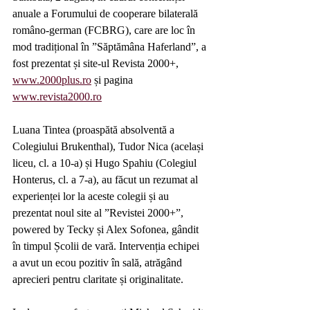
anuale a Forumului de cooperare bilaterală 
româno-german (FCBRG), care are loc în 
mod tradițional în ”Săptămâna Haferland”, a 
fost prezentat și site-ul Revista 2000+, 
www.2000plus.ro
 și pagina 
www.revista2000.ro
Luana Tintea (proaspătă absolventă a 
Colegiului Brukenthal), Tudor Nica (același 
liceu, cl. a 10-a) și Hugo Spahiu (Colegiul 
Honterus, cl. a 7-a), au făcut un rezumat al 
experienței lor la aceste colegii și au 
prezentat noul site al ”Revistei 2000+”, 
powered by Tecky și Alex Sofonea, gândit 
în timpul Școlii de vară. Intervenția echipei 
a avut un ecou pozitiv în sală, atrăgând 
aprecieri pentru claritate și originalitate.