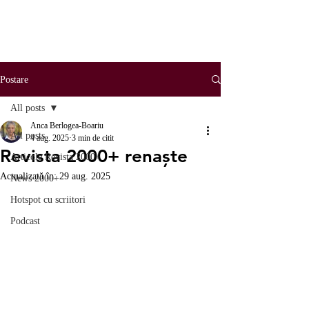
Postare
All posts
Anca Berlogea-Boariu
All posts
4 aug. 2025
3 min de citit
Revista 2000+ renaște
Articole Revista 2000+
Actualizată în:
29 aug. 2025
News 2000+
Hotspot cu scriitori
Podcast