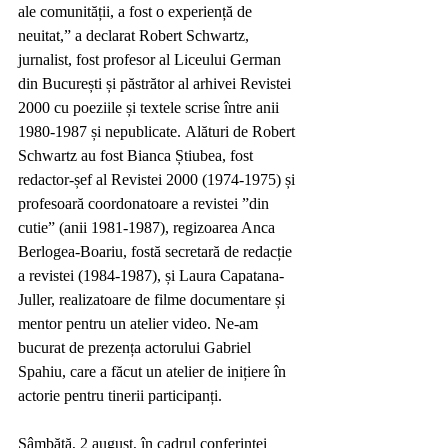
ale comunității, a fost o experiență de 
neuitat,” a declarat Robert Schwartz, 
jurnalist, fost profesor al Liceului German 
din București și păstrător al arhivei Revistei 
2000 cu poeziile și textele scrise între anii 
1980-1987 și nepublicate. Alături de Robert 
Schwartz au fost Bianca Știubea, fost 
redactor-șef al Revistei 2000 (1974-1975) și 
profesoară coordonatoare a revistei ”din 
cutie” (anii 1981-1987), regizoarea Anca 
Berlogea-Boariu, fostă secretară de redacție 
a revistei (1984-1987), și Laura Capatana-
Juller, realizatoare de filme documentare și 
mentor pentru un atelier video. Ne-am 
bucurat de prezența actorului Gabriel 
Spahiu, care a făcut un atelier de inițiere în 
actorie pentru tinerii participanți. 
Sâmbătă, 2 august, în cadrul conferinței 