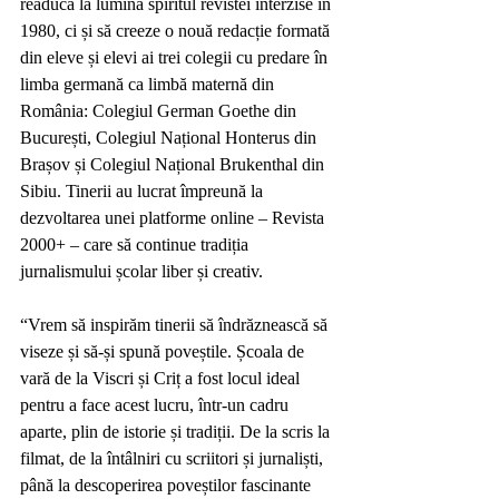
readucă la lumină spiritul revistei interzise în 
1980, ci și să creeze o nouă redacție formată 
din eleve și elevi ai trei colegii cu predare în 
limba germană ca limbă maternă din 
România: Colegiul German Goethe din 
București, Colegiul Național Honterus din 
Brașov și Colegiul Național Brukenthal din 
Sibiu. Tinerii au lucrat împreună la 
dezvoltarea unei platforme online – Revista 
2000+ – care să continue tradiția 
jurnalismului școlar liber și creativ.
“Vrem să inspirăm tinerii să îndrăznească să 
viseze și să-și spună poveștile. Școala de 
vară de la Viscri și Criț a fost locul ideal 
pentru a face acest lucru, într-un cadru 
aparte, plin de istorie și tradiții. De la scris la 
filmat, de la întâlniri cu scriitori și jurnaliști, 
până la descoperirea poveștilor fascinante 