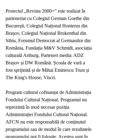
Proiectul „Revista 2000+” este realizat în 
parteneriat cu Colegiul German Goethe din 
București, Colegiul Național Honterus din 
Brașov, Colegiul Național Brukenthal din 
Sibiu, Forumul Democrat al Germanilor din 
România, Fundația M&V Schmidt, asociația 
culturală Artburg. Parteneri media: ADZ 
Brașov și DW Română. Școala de vară a 
fost sprijinită și de Mihai Eminescu Trust și 
The King's House, Viscri. 
Program cultural cofinanțat de Administrația 
Fondului Cultural Național. Programul nu 
reprezintă în mod necesar poziția 
Administrației Fondului Cultural Național. 
AFCN nu este responsabilă de conținutul 
programului sau de modul în care rezultatele 
programului pot fi folosite. Acestea sunt în 