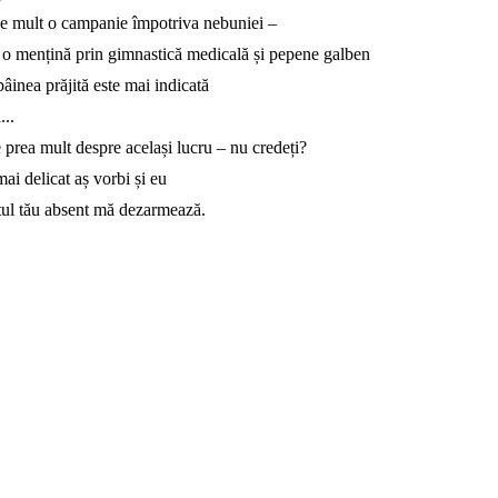
de mult o campanie împotriva nebuniei –
 o mențină prin gimnastică medicală și pepene galben
pâinea prăjită este mai indicată
...
 prea mult despre același lucru – nu credeți?
ai delicat aș vorbi și eu
ul tău absent mă dezarmează.