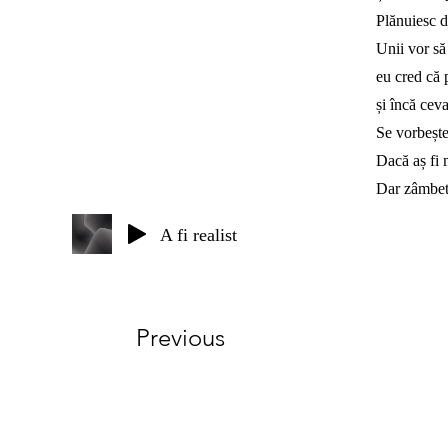
Plănuiesc 
Unii vor să
eu cred că 
și încă ceva
Se vorbește
Dacă aș fi m
Dar zâmbet
A fi realist
Previous