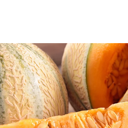
 spunem
Ce facem
Cine suntem
Young 2000+