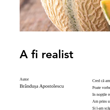
A fi realist
Autor
Cred că am
Brândușa Apostolescu
Poate vorbe
In nopțile 
Am prins un
Și l-am scă