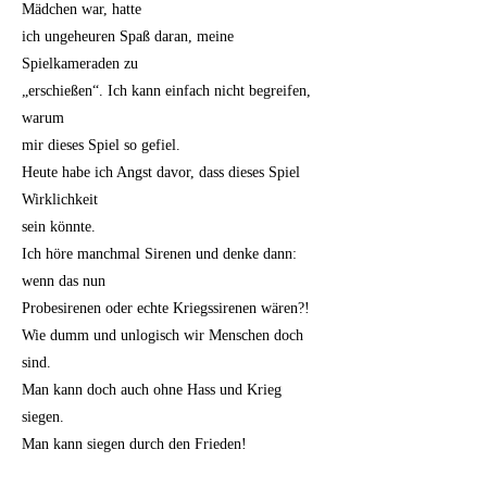
Mädchen war, hatte
ich ungeheuren Spaß daran, meine
Spielkameraden zu
„erschießen“. Ich kann einfach nicht begreifen,
warum
mir dieses Spiel so gefiel.
Heute habe ich Angst davor, dass dieses Spiel
Wirklichkeit
sein könnte.
Ich höre manchmal Sirenen und denke dann:
wenn das nun
Probesirenen oder echte Kriegssirenen wären?!
Wie dumm und unlogisch wir Menschen doch
sind.
Man kann doch auch ohne Hass und Krieg
siegen.
Man kann siegen durch den Frieden!