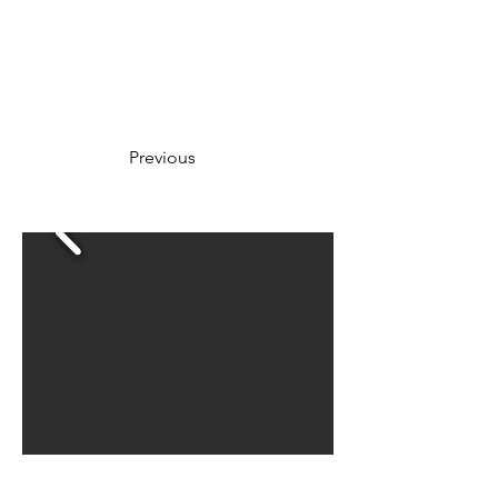
Previous