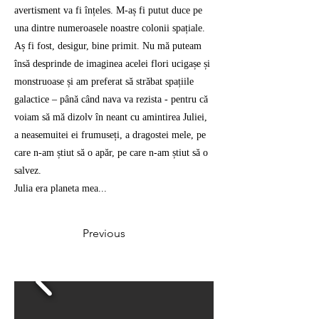
avertisment va fi înțeles. M-aș fi putut duce pe
una dintre numeroasele noastre colonii spațiale.
Aș fi fost, desigur, bine primit. Nu mă puteam
însă desprinde de imaginea acelei flori ucigașe și
monstruoase și am preferat să străbat spațiile
galactice – până când nava va rezista - pentru că
voiam să mă dizolv în neant cu amintirea Juliei,
a neasemuitei ei frumuseți, a dragostei mele, pe
care n-am știut să o apăr, pe care n-am știut să o
salvez.
Julia era planeta mea...
Previous