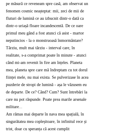
pe măsură ce reveneam spre casă, am observat un
fenomen cosmic neașteptat: mii, zeci de mii de
fluturi de lumină ce au izbucnit dintr-o dată ca
dintr-o uriașă floare incandescentă. De ce oare
primul meu gând a fost atunci că asist - martor
neputincios - la o monstruoasă înmormântare?
Târziu, mult mai târziu - interval care, în
realitate, s-a comprimat poate în minute - atunci
când mi-am revenit în fire am înțeles. Planeta
mea, planeta spre care mă îndreptam cu tot dorul
ființei mele, nu mai exista. Se pulverizase în acea
puzderie de stropi de lumină - așa le văzusem eu
de departe. De ce? Când? Cum? Sunt întrebări la
care nu pot răspunde. Poate prea marile arsenale
militare...
Am rămas mai departe în nava mea spațială, în
singurătatea mea copleșitoare, în infinitul rece și
trist, doar cu speranța că acest cumplit