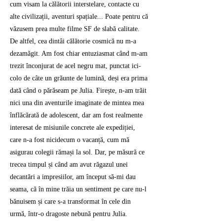
cum visam la călătorii interstelare, contacte cu
alte civilizații, aventuri spațiale... Poate pentru că
văzusem prea multe filme SF de slabă calitate.
De altfel, cea dintâi călătorie cosmică nu m-a
dezamăgit. Am fost chiar entuziasmat când m-am
trezit înconjurat de acel negru mat, punctat ici-
colo de câte un grăunte de lumină, deși era prima
dată când o părăseam pe Julia. Firește, n-am trăit
nici una din aventurile imaginate de mintea mea
înflăcărată de adolescent, dar am fost realmente
interesat de misiunile concrete ale expediției,
care n-a fost nicidecum o vacanță, cum mă
asigurau colegii rămași la sol. Dar, pe măsură ce
trecea timpul și când am avut răgazul unei
decantări a impresiilor, am început să-mi dau
seama, că în mine trăia un sentiment pe care nu-l
bănuisem și care s-a transformat în cele din
urmă, într-o dragoste nebună pentru Julia.