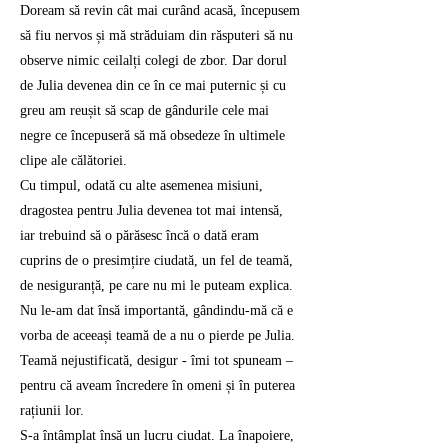
Doream să revin cât mai curând acasă, începusem
să fiu nervos și mă străduiam din răsputeri să nu
observe nimic ceilalți colegi de zbor. Dar dorul
de Julia devenea din ce în ce mai puternic și cu
greu am reușit să scap de gândurile cele mai
negre ce începuseră să mă obsedeze în ultimele
clipe ale călătoriei.
Cu timpul, odată cu alte asemenea misiuni,
dragostea pentru Julia devenea tot mai intensă,
iar trebuind să o părăsesc încă o dată eram
cuprins de o presimțire ciudată, un fel de teamă,
de nesiguranță, pe care nu mi le puteam explica.
Nu le-am dat însă importantă, gândindu-mă că e
vorba de aceeași teamă de a nu o pierde pe Julia.
Teamă nejustificată, desigur - îmi tot spuneam –
pentru că aveam încredere în omeni și în puterea
rațiunii lor.
S-a întâmplat însă un lucru ciudat. La înapoiere,