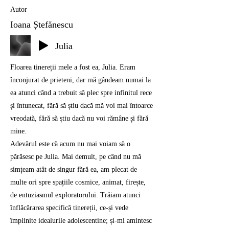
Autor
Ioana Ștefănescu
Julia
Floarea tinereții mele a fost ea, Julia. Eram
înconjurat de prieteni, dar mă gândeam numai la
ea atunci când a trebuit să plec spre infinitul rece
și întunecat, fără să știu dacă mă voi mai întoarce
vreodată, fără să știu dacă nu voi rămâne și fără
mine.
Adevărul este că acum nu mai voiam să o
părăsesc pe Julia. Mai demult, pe când nu mă
simțeam atât de singur fără ea, am plecat de
multe ori spre spațiile cosmice, animat, firește,
de entuziasmul exploratorului. Trăiam atunci
înflăcărarea specifică tinereții, ce-și vede
împlinite idealurile adolescentine; și-mi amintesc