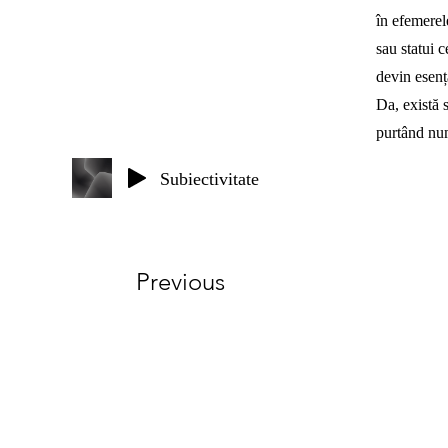
în efemerel
sau statui c
devin esența
Da, există s
purtând num
Subiectivitate
Previous