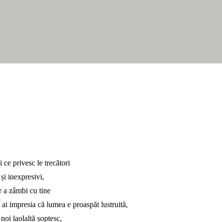
i ce privesc le trecători
și inexpresivi,
r a zâmbi cu tine
 ai impresia că lumea e proaspăt lustruită,
 noi laolaltă șoptesc,