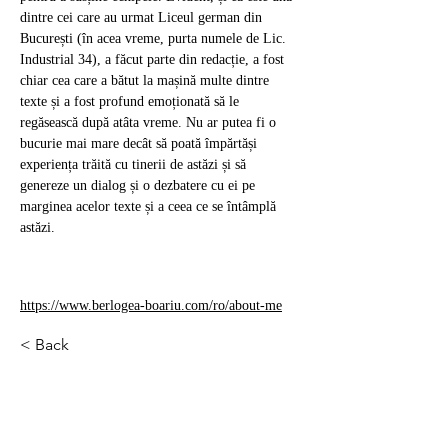
dintre cei care au urmat Liceul german din 
București (în acea vreme, purta numele de Lic. 
Industrial 34), a făcut parte din redacție, a fost 
chiar cea care a bătut la mașină multe dintre 
texte și a fost profund emoționată să le 
regăsească după atâta vreme. Nu ar putea fi o 
bucurie mai mare decât să poată împărtăși 
experiența trăită cu tinerii de astăzi și să 
genereze un dialog și o dezbatere cu ei pe 
marginea acelor texte și a ceea ce se întâmplă 
astăzi.
https://www.berlogea-boariu.com/ro/about-me
< Back
contact@revista2000.ro
© 2025 Revista2000