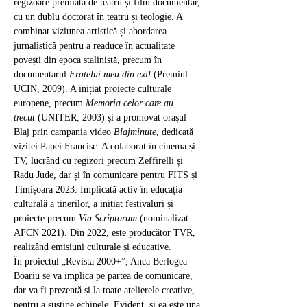
regizoare premiată de teatru și film documentar, 
cu un dublu doctorat în teatru și teologie. A 
combinat viziunea artistică și abordarea 
jurnalistică pentru a readuce în actualitate 
povești din epoca stalinistă, precum în 
documentarul 
Fratelui meu din exil
 (Premiul 
UCIN, 2009). A inițiat proiecte culturale 
europene, precum 
Memoria celor care au 
trecut
 (UNITER, 2003) și a promovat orașul 
Blaj prin campania video 
Blajminute
, dedicată 
vizitei Papei Francisc. A colaborat în cinema și 
TV, lucrând cu regizori precum Zeffirelli și 
Radu Jude, dar și în comunicare pentru FITS și 
Timișoara 2023. Implicată activ în educația 
culturală a tinerilor, a inițiat festivaluri și 
proiecte precum 
Via Scriptorum
 (nominalizat 
AFCN 2021). Din 2022, este producător TVR, 
realizând emisiuni culturale și educative.
În proiectul „Revista 2000+”, Anca Berlogea-
Boariu se va implica pe partea de comunicare, 
dar va fi prezentă și la toate atelierele creative, 
pentru a susține echipele. Evident, și ea este una 