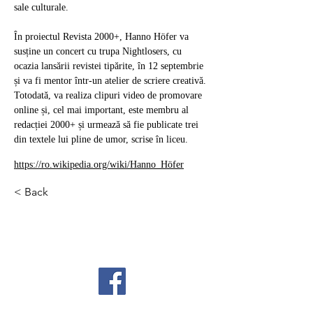
sale culturale.
În proiectul Revista 2000+, Hanno Höfer va 
susține un concert cu trupa Nightlosers, cu 
ocazia lansării revistei tipărite, în 12 septembrie 
și va fi mentor într-un atelier de scriere creativă. 
Totodată, va realiza clipuri video de promovare 
online și, cel mai important, este membru al 
redacției 2000+ și urmează să fie publicate trei 
din textele lui pline de umor, scrise în liceu.
https://ro.wikipedia.org/wiki/Hanno_Höfer
< Back
contact@revista2000.ro
© 2025 Revista2000
Parteneri