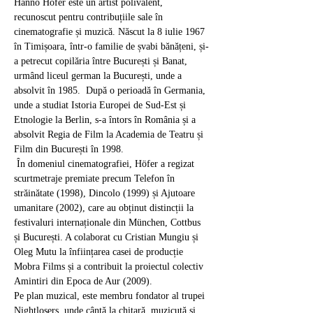
Hanno Höfer este un artist polivalent, 
recunoscut pentru contribuțiile sale în 
cinematografie și muzică. Născut la 8 iulie 1967 
în Timișoara, într-o familie de șvabi bănățeni, și-
a petrecut copilăria între București și Banat, 
urmând liceul german la București, unde a 
absolvit în 1985.  După o perioadă în Germania, 
unde a studiat Istoria Europei de Sud-Est și 
Etnologie la Berlin, s-a întors în România și a 
absolvit Regia de Film la Academia de Teatru și 
Film din București în 1998.​
 În domeniul cinematografiei, Höfer a regizat 
scurtmetraje premiate precum Telefon în 
străinătate (1998), Dincolo (1999) și Ajutoare 
umanitare (2002), care au obținut distincții la 
festivaluri internaționale din München, Cottbus 
și București. A colaborat cu Cristian Mungiu și 
Oleg Mutu la înființarea casei de producție 
Mobra Films și a contribuit la proiectul colectiv 
Amintiri din Epoca de Aur (2009).​
Pe plan muzical, este membru fondator al trupei 
Nightlosers, unde cântă la chitară, muzicuță și 