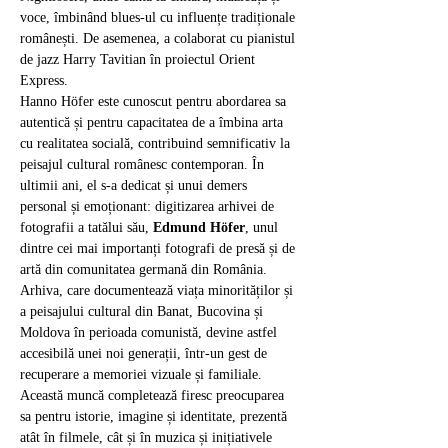
voce, îmbinând blues-ul cu influențe tradiționale 
românești. De asemenea, a colaborat cu pianistul 
de jazz Harry Tavitian în proiectul Orient 
Express.​
Hanno Höfer este cunoscut pentru abordarea sa 
autentică și pentru capacitatea de a îmbina arta 
cu realitatea socială, contribuind semnificativ la 
peisajul cultural românesc contemporan. În 
ultimii ani, el s-a dedicat și unui demers 
personal și emoționant: digitizarea arhivei de 
fotografii a tatălui său, 
Edmund Höfer
, unul 
dintre cei mai importanți fotografi de presă și de 
artă din comunitatea germană din România. 
Arhiva, care documentează viața minorităților și 
a peisajului cultural din Banat, Bucovina și 
Moldova în perioada comunistă, devine astfel 
accesibilă unei noi generații, într-un gest de 
recuperare a memoriei vizuale și familiale. 
Această muncă completează firesc preocuparea 
sa pentru istorie, imagine și identitate, prezentă 
atât în filmele, cât și în muzica și inițiativele 